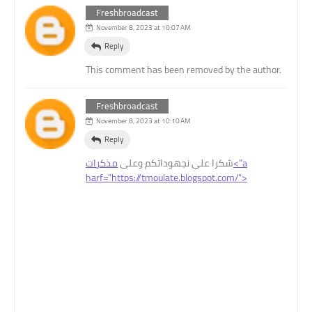
Freshbroadcast
November 8, 2023 at 10:07 AM
Reply
This comment has been removed by the author.
Freshbroadcast
November 8, 2023 at 10:10 AM
Reply
شكرا على نجهوداتكم وعلى
مذكرات<"a
harf="https://tmoulate.blogspot.com/">